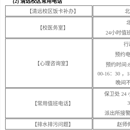
(2) 清远校区常用电话
【清远校区饭卡补办】
北
【校医务室】
24
小时值
行
预约
【心理咨询室】
预约时间
:
00-16：30 ，
晚间
保卫处
24
3
【常用值班电话】
派出所接
【排水排污问题】
赵师