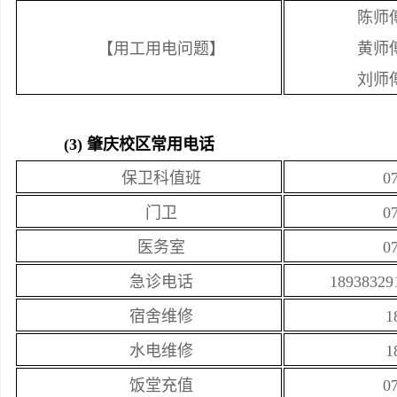
陈师
【用工用电问题】
黄师傅 
刘师傅 
(3) 肇庆校区常用电话
保卫科值班
0
门卫
0
医务室
0
急诊电话
18938329
宿舍维修
1
水电维修
1
饭堂充值
0